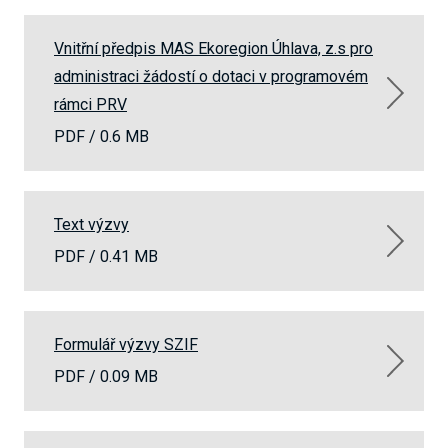
Vnitřní předpis MAS Ekoregion Úhlava, z.s pro
administraci žádostí o dotaci v programovém
rámci PRV
PDF /
0.6 MB
Text výzvy
PDF /
0.41 MB
Formulář výzvy SZIF
PDF /
0.09 MB