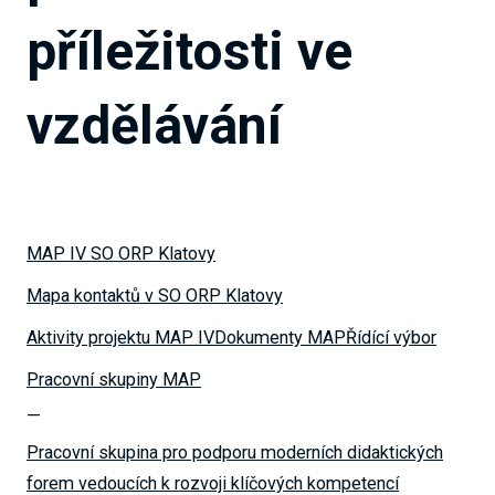
příležitosti ve
vzdělávání
MAP IV SO ORP Klatovy
Mapa kontaktů v SO ORP Klatovy
Aktivity projektu MAP IV
Dokumenty MAP
Řídící výbor
Pracovní skupiny MAP
Pracovní skupina pro podporu moderních didaktických
forem vedoucích k rozvoji klíčových kompetencí